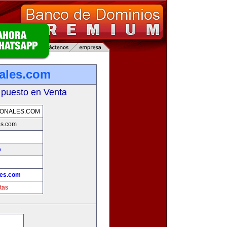
ales.com
 puesto en Venta
IONALES.COM
es.com
o
les.com
tas