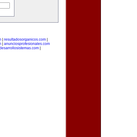
m
|
resultadosorganicos.com
|
m
|
anunciosprofesionales.com
desarrollosistemas.com
|