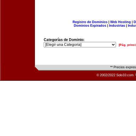
Registro de Dominios
|
Web Hosting
|
D
Dominios Expirados
|
Industrias
|
Indu
Categorías de Dominio:
[Pág. princi
** Precios expre
© 2002/2022 Solo10.com