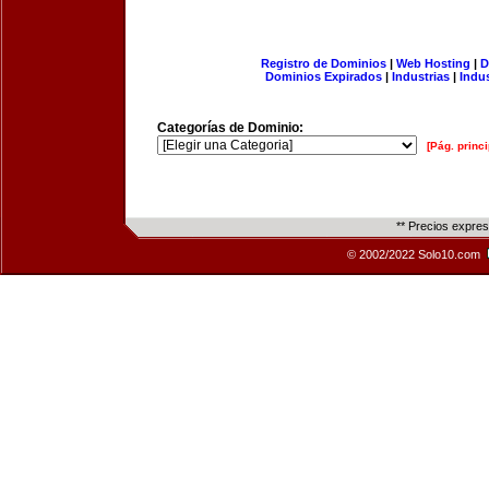
Registro de Dominios
|
Web Hosting
|
D
Dominios Expirados
|
Industrias
|
Indu
Categorías de Dominio:
[Pág. princi
** Precios expre
© 2002/2022 Solo10.com