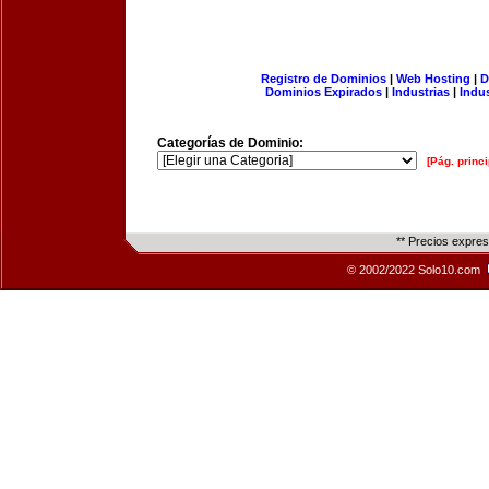
Registro de Dominios
|
Web Hosting
|
D
Dominios Expirados
|
Industrias
|
Indu
Categorías de Dominio:
[Pág. princi
** Precios expre
© 2002/2022 Solo10.com